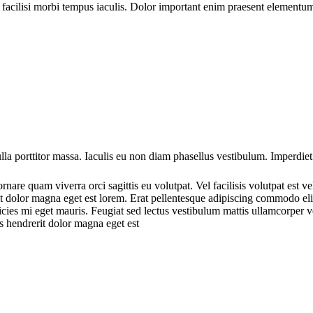
acilisi morbi tempus iaculis. Dolor important enim praesent elementum f
lla porttitor massa. Iaculis eu non diam phasellus vestibulum. Imperdiet
nare quam viverra orci sagittis eu volutpat. Vel facilisis volutpat est v
it dolor magna eget est lorem. Erat pellentesque adipiscing commodo el
icies mi eget mauris. Feugiat sed lectus vestibulum mattis ullamcorper v
s hendrerit dolor magna eget est