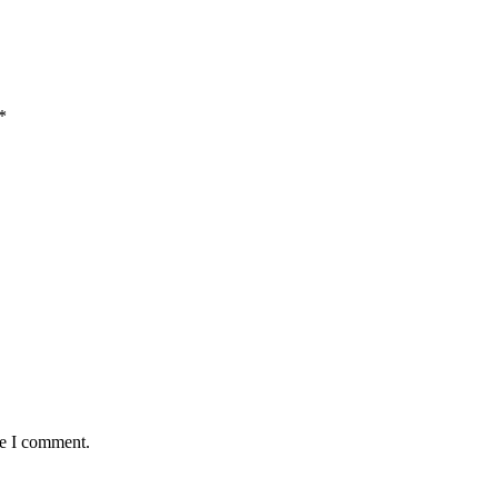
*
me I comment.