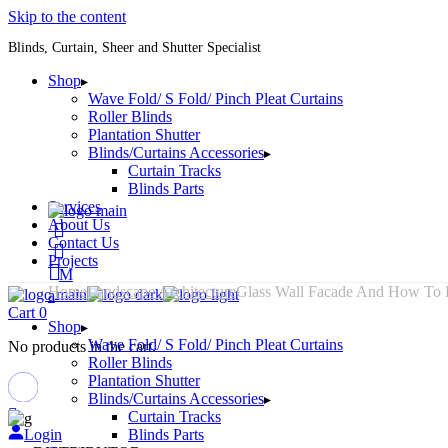
Skip to the content
Blinds, Curtain, Sheer and Shutter Specialist
Shop
Wave Fold/ S Fold/ Pinch Pleat Curtains
Roller Blinds
Plantation Shutter
Blinds/Curtains Accessories
Curtain Tracks
Blinds Parts
Services
About Us
Contact Us
Projects
Home
Landscape Architecture
Glass Wall Facade And How To D
Cart
0
Shop
Wave Fold/ S Fold/ Pinch Pleat Curtains
No products in the cart.
Roller Blinds
Plantation Shutter
Blinds/Curtains Accessories
Curtain Tracks
Login
Blinds Parts