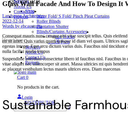
DISTRIBUTOR
Services
Glass Wall Facade And How To Design It 
About Us
Shop
Contact Us
Landscape Architecture
Wave Fold/ S Fold/ Pinch Pleat Curtains
Projects
2022-12-14
Roller Blinds
Words by
ebcaustralia
Plantation Shutter
Blinds/Curtains Accessories
Consequat mauris nunc congue nisi vitae suscipit tellus. Quis eleifend q
Curtain Tracks
mi sit amet. Quis varius quam quisque id diam vel quam. Ultrices sagi
Blinds Parts
egestas integer. Eget arcu dictum varius duis. Faucibus nisl tincidunt
Services
nulla facilisi morbi tempus
About Us
Contact Us
Suspendisse interdum consectetur libero id faucibus nisl. Faucibus in o
Projects
vitae aliquet nec ullamcorper sit amet. Massa ultricies mi quis hendr
ac placerat vestibulum lectus mauris ultrices eros. Diam maecenas
Cart
0
No products in the cart.
Login
Sustainable Farmhou
DISTRIBUTOR