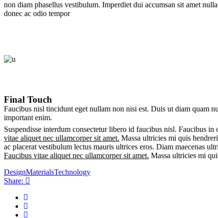
non diam phasellus vestibulum. Imperdiet dui accumsan sit amet nulla f
donec ac odio tempor
Final Touch
Faucibus nisl tincidunt eget nullam non nisi est. Duis ut diam quam nu
important enim.
Suspendisse interdum consectetur libero id faucibus nisl. Faucibus in or
vitae aliquet nec ullamcorper sit amet.
Massa ultricies mi quis hendrer
ac placerat vestibulum lectus mauris ultrices eros. Diam maecenas ultr
Faucibus vitae aliquet nec ullamcorper sit amet.
Massa ultricies mi qui
Design
Materials
Technology
Share: