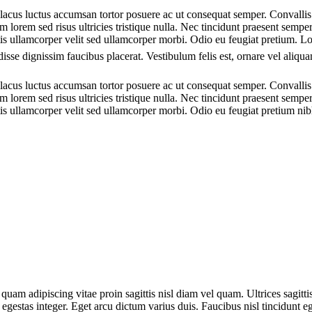
or lacus luctus accumsan tortor posuere ac ut consequat semper. Convallis
 lorem sed risus ultricies tristique nulla. Nec tincidunt praesent semp
tis ullamcorper velit sed ullamcorper morbi. Odio eu feugiat pretium. L
isse dignissim faucibus placerat. Vestibulum felis est, ornare vel aliqu
or lacus luctus accumsan tortor posuere ac ut consequat semper. Convallis
 lorem sed risus ultricies tristique nulla. Nec tincidunt praesent semp
tis ullamcorper velit sed ullamcorper morbi. Odio eu feugiat pretium n
 quam adipiscing vitae proin sagittis nisl diam vel quam. Ultrices sagitt
gestas integer. Eget arcu dictum varius duis. Faucibus nisl tincidunt ege