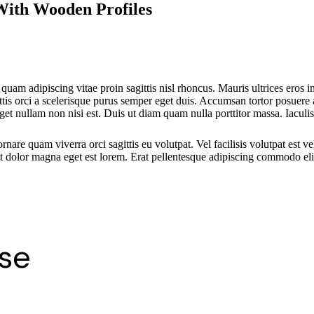
With Wooden Profiles
uam adipiscing vitae proin sagittis nisl rhoncus. Mauris ultrices eros in
ttis orci a scelerisque purus semper eget duis. Accumsan tortor posuere
 eget nullam non nisi est. Duis ut diam quam nulla porttitor massa. Iacu
rnare quam viverra orci sagittis eu volutpat. Vel facilisis volutpat est v
erit dolor magna eget est lorem. Erat pellentesque adipiscing commodo e
se